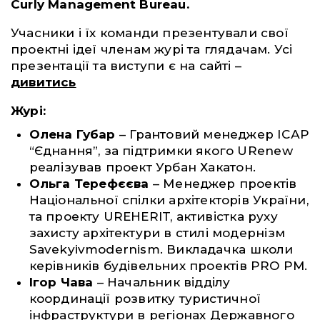
Curly
Management Bureau.
Учасники і їх команди презентували свої
проектні ідеї членам журі та глядачам. Усі
презентації та виступи є на сайті –
дивитись
Журі:
Олена Губар
– Грантовий менеджер ІСАР
“Єднання”, за підтримки якого URenew
реалізував проект Урбан Хакатон.
Ольга Терефєєва
– Менеджер проектів
Національної спілки архітекторів України,
та проекту UREHERIT, активістка руху
захисту архітектури в стилі модернізм
Savekyivmodernism. Викладачка школи
керівників будівельних проектів PRO PM.
Ігор Чава
– Начальник відділу
координації розвитку туристичної
інфраструктури в регіонах Державного